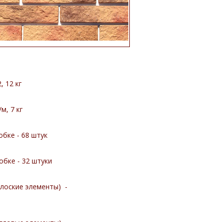
, 12 кг
м, 7 кг
бке - 68 штук
бке - 32 штуки
плоские элементы) -