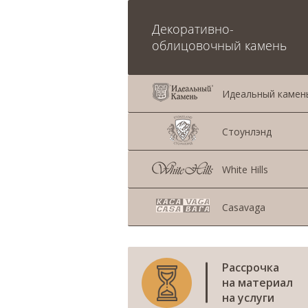
Декоративно-
облицовочный камень
Идеальный камен
Стоунлэнд
White Hills
Casavaga
Рассрочка
на материал
на услуги