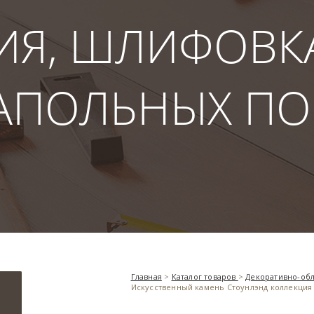
ИЯ, ШЛИФОВКА
НАПОЛЬНЫХ П
Главная
>
Каталог товаров
>
Декоративно-об
Искусственный камень Стоунлэнд коллекция 