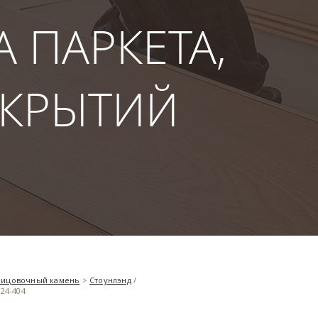
 ПАРКЕТА,
ОКРЫТИЙ
лицовочный камень
>
Стоунлэнд
/
24-404