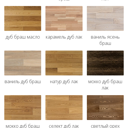
дуб браш масло
карамель дуб лак
ваниль ясень
браш
ваниль дуб браш
натур дуб лак
мокко дуб браш
лак
мокко дуб браш
селект дуб лак
светлый орех