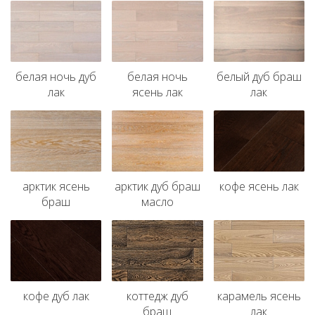
белая ночь дуб
белая ночь
белый дуб браш
лак
ясень лак
лак
арктик ясень
арктик дуб браш
кофе ясень лак
браш
масло
кофе дуб лак
коттедж дуб
карамель ясень
браш
лак