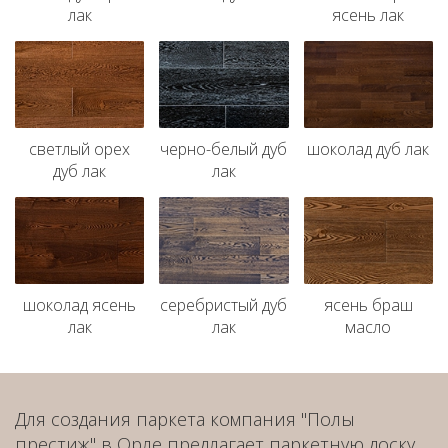
лак
ясень лак
cветлый орех
черно-белый дуб
шоколад дуб лак
дуб лак
лак
шоколад ясень
серебристый дуб
ясень браш
лак
лак
масло
Для создания паркета компания "Полы
престиж" в Орле предлагает паркетную доску,